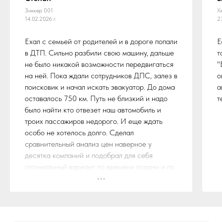
Зиккер 001
Х
14.02.2026 г.
2
Ехал с семьей от родителей и в дороге попали
Е
в ДТП. Сильно разбили свою машину, дальше
т
не было никакой возможности передвигаться
"
на ней. Пока ждали сотрудников ДПС, залез в
о
поисковик и начал искать эвакуатор. До дома
а
оставалось 750 км. Путь не близкий и надо
т
было найти кто отвезет наш автомобиль и
троих пассажиров недорого. И еще ждать
особо не хотелось долго. Сделал
сравнительный анализ цен наверное у
десятка компаний и подобрал для себя
оптимальный вариант по времени подачи и по
стоимости. Остановился на службе эвакуации
"БуксиРус"
Ребята из данной компании не обманули,
действительно эвакуатор прибыл на место