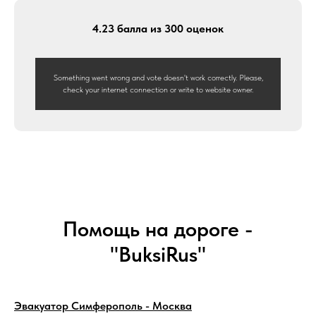
ДТП в течении обговоренного времени и по
стоимости ничего не поменялось. Ещё
4.23 балла из 300 оценок
бонусом шел пяти местный эвакуатор с дубль
кабиной. Так что вполне комфортно мы
доехали до дома.
Something went wrong and vote doesn't work correctly. Please,
Огромное спасибо компании "БуксиРус" за
check your internet connection or write to website owner.
достойный сервис, будем рекомендовать!!!
Помощь на дороге -
"BuksiRus"
Эвакуатор Симферополь - Москва