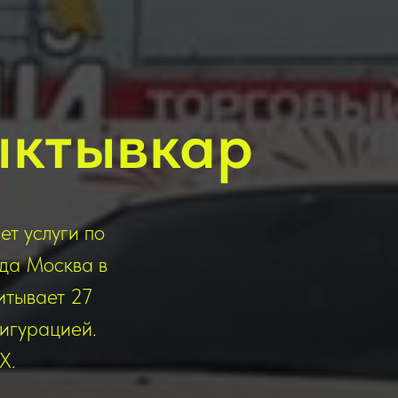
ыктывкар
ет услуги по
ода Москва в
итывает 27
игурацией.
Х.