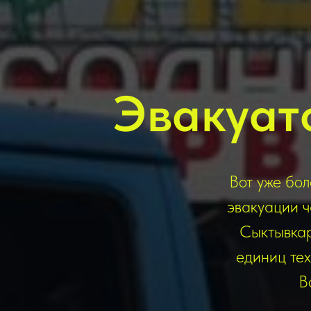
Эвакуат
Вот уже бол
эвакуации ч
Сыктывкар
единиц те
В