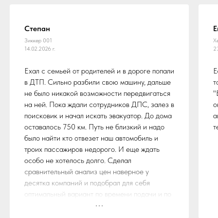
Степан
Е
Зиккер 001
Х
14.02.2026 г.
2
Ехал с семьей от родителей и в дороге попали
Е
в ДТП. Сильно разбили свою машину, дальше
т
не было никакой возможности передвигаться
"
на ней. Пока ждали сотрудников ДПС, залез в
о
поисковик и начал искать эвакуатор. До дома
а
оставалось 750 км. Путь не близкий и надо
т
было найти кто отвезет наш автомобиль и
троих пассажиров недорого. И еще ждать
особо не хотелось долго. Сделал
сравнительный анализ цен наверное у
десятка компаний и подобрал для себя
оптимальный вариант по времени подачи и по
стоимости. Остановился на службе эвакуации
"БуксиРус"