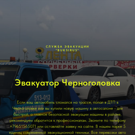
СЛУЖБА ЭВАКУАЦИИ
"BUKSIRUS"
Эвакуатор Черноголовка
Если ваш автомобиль сломался на трассе, попал в ДТП в
Черноголовке или вы купили новую машину в автосалоне - для
быстрой, а главное безопасной эвакуации машины в районе,
рекомендуем обратится к профессионалам. Звоните по телефону
+79651565071 или оставляйте заявку на сайте. В нашем парке 5
единиц современной эвакуационной техники. Все перевозки авто