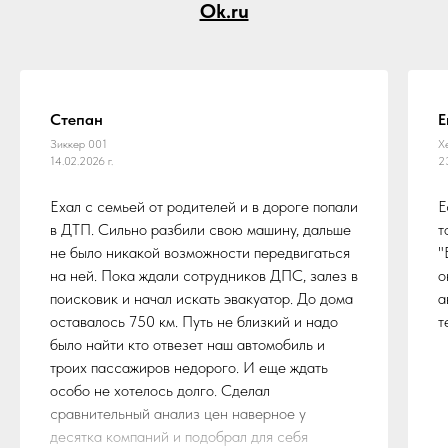
Ok.ru
Степан
Е
Зиккер 001
Х
14.02.2026 г.
2
Ехал с семьей от родителей и в дороге попали
Е
в ДТП. Сильно разбили свою машину, дальше
т
не было никакой возможности передвигаться
"
на ней. Пока ждали сотрудников ДПС, залез в
о
поисковик и начал искать эвакуатор. До дома
а
оставалось 750 км. Путь не близкий и надо
т
было найти кто отвезет наш автомобиль и
троих пассажиров недорого. И еще ждать
особо не хотелось долго. Сделал
сравнительный анализ цен наверное у
десятка компаний и подобрал для себя