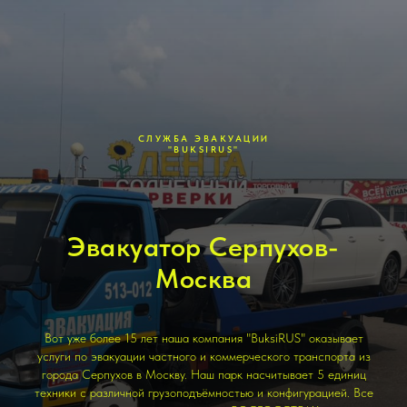
СЛУЖБА ЭВАКУАЦИИ
"BUKSIRUS"
Эвакуатор Серпухов-
Москва
Вот уже более 15 лет наша компания "BuksiRUS" оказывает
услуги по эвакуации частного и коммерческого транспорта из
города Серпухов в Москву. Наш парк насчитывает 5 единиц
техники с различной грузоподъёмностью и конфигурацией. Все