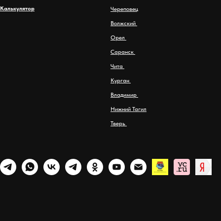
Калькулятор
Череповец
Волжский
Орел
Саранск
Чита
Курган
Владимир
Нижний Тагил
Тверь