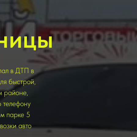
ницы
пал в ДТП в
ля быстрой,
м районе,
о телефону
ем парке 5
возки авто