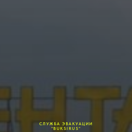
СЛУЖБА ЭВАКУАЦИИ
"BUKSIRUS"