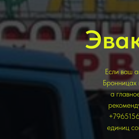
Эва
Если ваш а
Бронницах 
а главно
рекоменду
+79651565
единиц со