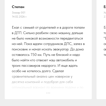
Степан
Е
Зиккер 001
Х
14.02.2026 г.
2
Ехал с семьей от родителей и в дороге попали
Е
в ДТП. Сильно разбили свою машину, дальше
т
не было никакой возможности передвигаться
"
на ней. Пока ждали сотрудников ДПС, залез в
о
поисковик и начал искать эвакуатор. До дома
а
оставалось 750 км. Путь не близкий и надо
т
было найти кто отвезет наш автомобиль и
троих пассажиров недорого. И еще ждать
особо не хотелось долго. Сделал
сравнительный анализ цен наверное у
десятка компаний и подобрал для себя
оптимальный вариант по времени подачи и по
стоимости. Остановился на службе эвакуации
"БуксиРус"
Ребята из данной компании не обманули,