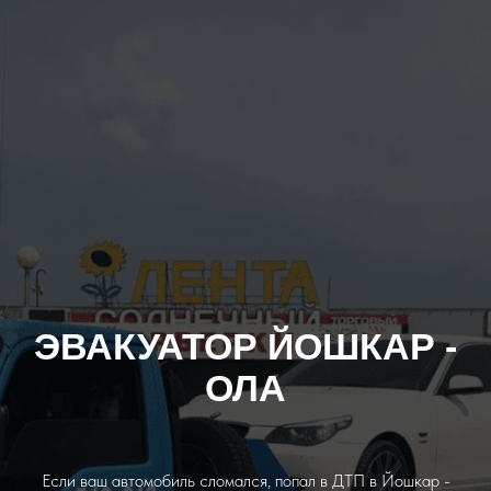
ЭВАКУАТОР ЙОШКАР -
ОЛА
Если ваш автомобиль сломался, попал в ДТП в Йошкар -