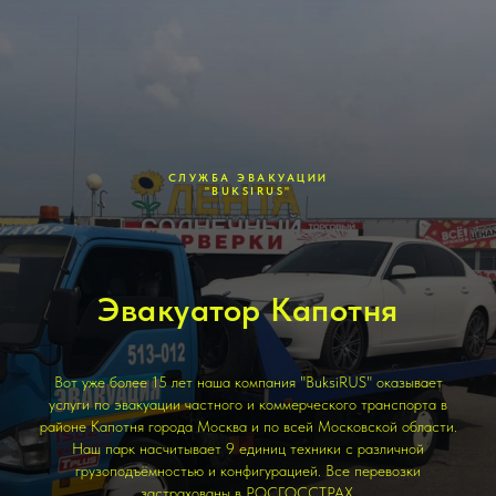
СЛУЖБА ЭВАКУАЦИИ
"BUKSIRUS"
Эвакуатор Капотня
Вот уже более 15 лет наша компания "BuksiRUS" оказывает
услуги по эвакуации частного и коммерческого транспорта в
районе Капотня города Москва и по всей Московской области.
Наш парк насчитывает 9 единиц техники с различной
грузоподъёмностью и конфигурацией. Все перевозки
застрахованы в РОСГОССТРАХ.