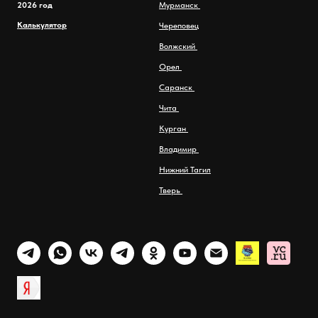
2026 год
Мурманск
Калькулятор
Череповец
Волжский
Орел
Саранск
Чита
Курган
Владимир
Нижний Тагил
Тверь