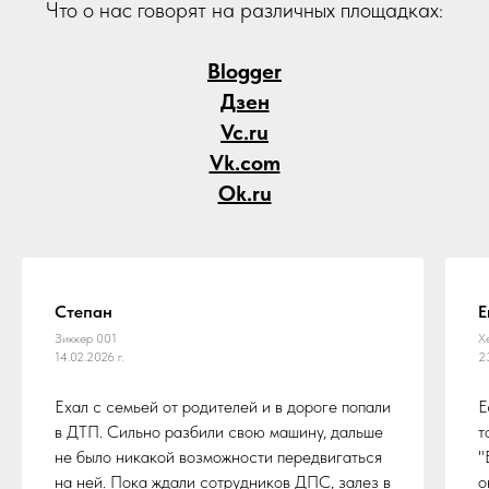
Что о нас говорят на различных площадках:
Blogger
Дзен
Vc.ru
Vk.com
Ok.ru
Степан
Е
Зиккер 001
Х
14.02.2026 г.
2
Ехал с семьей от родителей и в дороге попали
Е
в ДТП. Сильно разбили свою машину, дальше
т
не было никакой возможности передвигаться
"
на ней. Пока ждали сотрудников ДПС, залез в
о