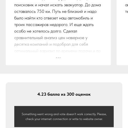
поисковик и начал искать эвакуатор. До дома
а
оставалось 750 км. Путь не близкий и надо
т
было найти кто отвезет наш автомобиль и
троих пассажиров недорого. И еще ждать
особо не хотелось долго. Сделал
сравнительный анализ цен наверное у
десятка компаний и подобрал для себя
оптимальный вариант по времени подачи и по
стоимости. Остановился на службе эвакуации
"БуксиРус"
Ребята из данной компании не обманули,
действительно эвакуатор прибыл на место
ДТП в течении обговоренного времени и по
стоимости ничего не поменялось. Ещё
4.23 балла из 300 оценок
бонусом шел пяти местный эвакуатор с дубль
кабиной. Так что вполне комфортно мы
доехали до дома.
Something went wrong and vote doesn't work correctly. Please,
Огромное спасибо компании "БуксиРус" за
check your internet connection or write to website owner.
достойный сервис, будем рекомендовать!!!