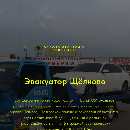
СЛУЖБА ЭВАКУАЦИИ
"BUKSIRUS"
Эвакуатор Щёлково
Вот уже более 15 лет наша компания "BuksiRUS" оказывает
услуги по эвакуации частного и коммерческого транспорта в
городе Щёлково, Щёлковском районе Московской области. Наш
парк насчитывает 8 единиц техники с различной
грузоподъёмностью и конфигурацией. Все перевозки
застрахованы в РОСГОССТРАХ.