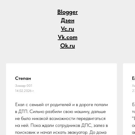
Blogger
Дзен
Vc.ru
Vk.com
Ok.ru
Степан
Е
Зиккер 001
Х
14.02.2026 г.
2
Ехал с семьей от родителей и в дороге попали
Е
в ДТП. Сильно разбили свою машину, дальше
т
не было никакой возможности передвигаться
"
на ней. Пока ждали сотрудников ДПС, залез в
о
поисковик и начал искать эвакуатор. До дома
а