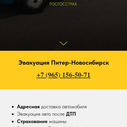
РОСГОССТРАХ.
Эвакуация Питер-Новосибирск
+7 (965) 156-50-71
Адресная
доставка автомобиля
Эвакуация авто после
ДТП
Страхование
машины