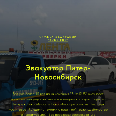
СЛУЖБА ЭВАКУАЦИИ
"BUKSIRUS"
Эвакуатор Питер-
Новосибирск
Вот уже более 15 лет наша компания "BuksiRUS" оказывает
услуги по эвакуации частного и коммерческого транспорта из
Питера в Новосибирск и Новосибирскую область. Наш парк
насчитывает 15 единиц техники с различной грузоподъёмностью
и конфигурацией. Все перевозки застрахованы в