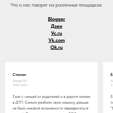
Что о нас говорят на различных площадках:
Blogger
Дзен
Vc.ru
Vk.com
Ok.ru
Степан
Е
Зиккер 001
Х
14.02.2026 г.
2
Ехал с семьей от родителей и в дороге попали
Е
в ДТП. Сильно разбили свою машину, дальше
т
не было никакой возможности передвигаться
"