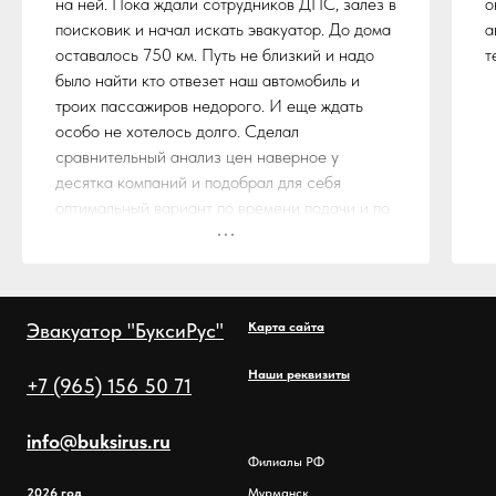
на ней. Пока ждали сотрудников ДПС, залез в
о
поисковик и начал искать эвакуатор. До дома
а
оставалось 750 км. Путь не близкий и надо
т
было найти кто отвезет наш автомобиль и
троих пассажиров недорого. И еще ждать
особо не хотелось долго. Сделал
сравнительный анализ цен наверное у
десятка компаний и подобрал для себя
оптимальный вариант по времени подачи и по
стоимости. Остановился на службе эвакуации
"БуксиРус"
Ребята из данной компании не обманули,
действительно эвакуатор прибыл на место
Эвакуатор "БуксиРус"
Карта сайта
ДТП в течении обговоренного времени и по
стоимости ничего не поменялось. Ещё
Наши реквизиты
+7 (965) 156 50 71
бонусом шел пяти местный эвакуатор с дубль
кабиной. Так что вполне комфортно мы
доехали до дома.
info@buksirus.ru
Огромное спасибо компании "БуксиРус" за
Филиалы РФ
достойный сервис, будем рекомендовать!!!
2026 год
Мурманск