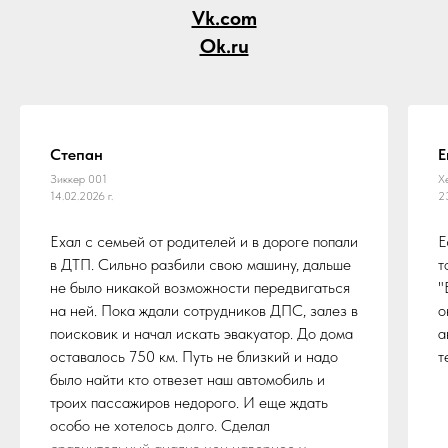
Vk.com
Ok.ru
Степан
Е
Зиккер 001
Х
14.02.2026 г.
2
Ехал с семьей от родителей и в дороге попали
Е
в ДТП. Сильно разбили свою машину, дальше
т
не было никакой возможности передвигаться
"
на ней. Пока ждали сотрудников ДПС, залез в
о
поисковик и начал искать эвакуатор. До дома
а
оставалось 750 км. Путь не близкий и надо
т
было найти кто отвезет наш автомобиль и
троих пассажиров недорого. И еще ждать
особо не хотелось долго. Сделал