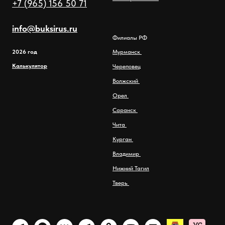
+7 (965) 156 50 71
info@buksirus.ru
Филиалы РФ
2026 год
Мурманск
Калькулятор
Череповец
Волжский
Орел
Саранск
Чита
Курган
Владимир
Нижний Тагил
Тверь