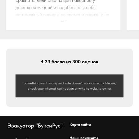
сравнительный анализ цен наверное у
десятка компаний и подобрал для себя
оптимальный вариант по времени подачи и по
стоимости. Остановился на службе эвакуации
"БуксиРус"
Ребята из данной компании не обманули,
действительно эвакуатор прибыл на место
ДТП в течении обговоренного времени и по
стоимости ничего не поменялось. Ещё
4.23 балла из 300 оценок
бонусом шел пяти местный эвакуатор с дубль
кабиной. Так что вполне комфортно мы
доехали до дома.
Something went wrong and vote doesn't work correctly. Please,
Огромное спасибо компании "БуксиРус" за
check your internet connection or write to website owner.
достойный сервис, будем рекомендовать!!!
Эвакуатор "БуксиРус"
Карта сайта
Наши реквизиты