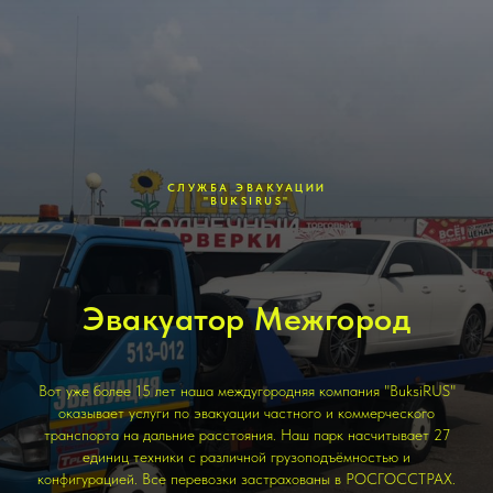
СЛУЖБА ЭВАКУАЦИИ
"BUKSIRUS"
Эвакуатор Межгород
Вот уже более 15 лет наша междугородняя компания "BuksiRUS"
оказывает услуги по эвакуации частного и коммерческого
транспорта на дальние расстояния. Наш парк насчитывает 27
единиц техники с различной грузоподъёмностью и
конфигурацией. Все перевозки застрахованы в РОСГОССТРАХ.