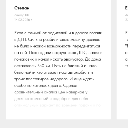
Степан
Е
Зиккер 001
Х
14.02.2026 г.
2
Ехал с семьей от родителей и в дороге попали
Е
в ДТП. Сильно разбили свою машину, дальше
т
не было никакой возможности передвигаться
"
на ней. Пока ждали сотрудников ДПС, залез в
о
поисковик и начал искать эвакуатор. До дома
а
оставалось 750 км. Путь не близкий и надо
т
было найти кто отвезет наш автомобиль и
троих пассажиров недорого. И еще ждать
особо не хотелось долго. Сделал
сравнительный анализ цен наверное у
десятка компаний и подобрал для себя
оптимальный вариант по времени подачи и по
стоимости. Остановился на службе эвакуации
"БуксиРус"
Ребята из данной компании не обманули,