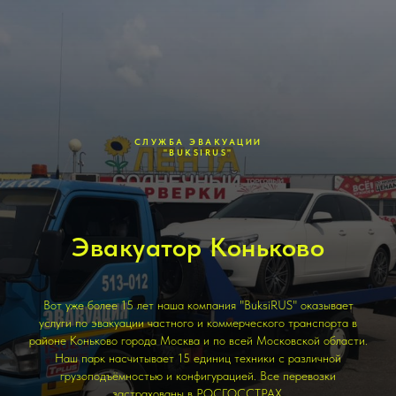
СЛУЖБА ЭВАКУАЦИИ
"BUKSIRUS"
Эвакуатор Коньково
Вот уже более 15 лет наша компания "BuksiRUS" оказывает
услуги по эвакуации частного и коммерческого транспорта в
районе Коньково города Москва и по всей Московской области.
Наш парк насчитывает 15 единиц техники с различной
грузоподъёмностью и конфигурацией. Все перевозки
застрахованы в РОСГОССТРАХ.