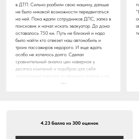
в ДТП. Сильно разбили свою машину, дальше
т
не было никакой возможности передвигаться
"
на ней. Пока ждали сотрудников ДПС, залез в
о
поисковик и начал искать эвакуатор. До дома
а
оставалось 750 км. Путь не близкий и надо
т
было найти кто отвезет наш автомобиль и
троих пассажиров недорого. И еще ждать
особо не хотелось долго. Сделал
сравнительный анализ цен наверное у
десятка компаний и подобрал для себя
оптимальный вариант по времени подачи и по
стоимости. Остановился на службе эвакуации
"БуксиРус"
Ребята из данной компании не обманули,
действительно эвакуатор прибыл на место
ДТП в течении обговоренного времени и по
стоимости ничего не поменялось. Ещё
4.23 балла из 300 оценок
бонусом шел пяти местный эвакуатор с дубль
кабиной. Так что вполне комфортно мы