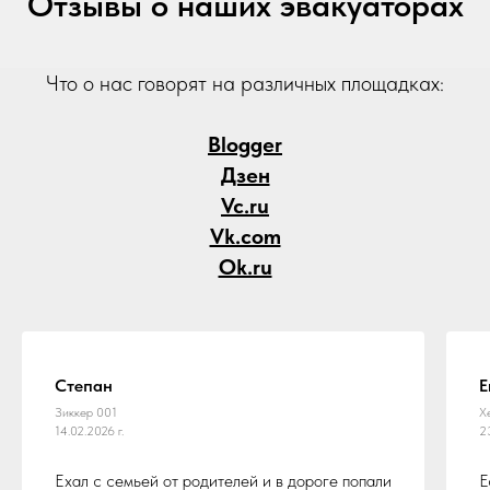
Отзывы о наших эвакуаторах
Что о нас говорят на различных площадках:
Blogger
Дзен
Vc.ru
Vk.com
Ok.ru
Степан
Е
Зиккер 001
Х
14.02.2026 г.
2
Ехал с семьей от родителей и в дороге попали
Е