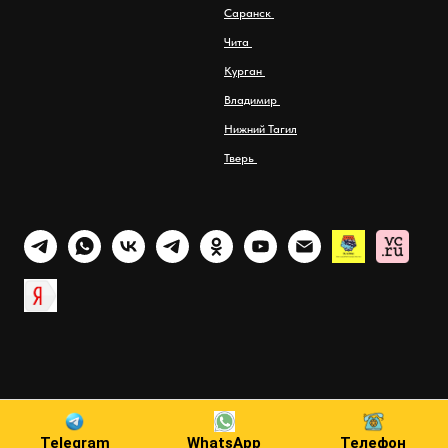
Саранск
Чита
Курган
Владимир
Нижний Тагил
Тверь
Telegram
WhatsApp
Телефон