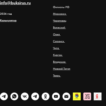
info@buksirus.ru
Филиалы РФ
2026 год
Мурманск
Калькулятор
Череповец
Волжский
Орел
Саранск
Чита
Курган
Владимир
Нижний Тагил
Тверь