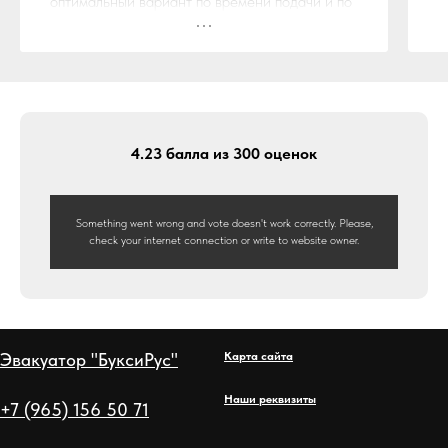
оптимальный вариант по времени подачи и по
стоимости. Остановился на службе эвакуации
"БуксиРус"
Ребята из данной компании не обманули,
действительно эвакуатор прибыл на место
ДТП в течении обговоренного времени и по
стоимости ничего не поменялось. Ещё
4.23 балла из 300 оценок
бонусом шел пяти местный эвакуатор с дубль
кабиной. Так что вполне комфортно мы
доехали до дома.
Something went wrong and vote doesn't work correctly. Please,
Огромное спасибо компании "БуксиРус" за
check your internet connection or write to website owner.
достойный сервис, будем рекомендовать!!!
Эвакуатор "БуксиРус"
Карта сайта
Наши реквизиты
+7 (965) 156 50 71