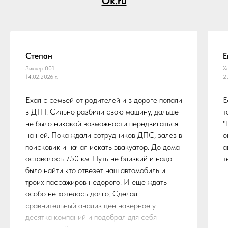
Ok.ru
Степан
Е
Зиккер 001
Х
14.02.2026 г.
2
Ехал с семьей от родителей и в дороге попали
Е
в ДТП. Сильно разбили свою машину, дальше
т
не было никакой возможности передвигаться
"
на ней. Пока ждали сотрудников ДПС, залез в
о
поисковик и начал искать эвакуатор. До дома
а
оставалось 750 км. Путь не близкий и надо
т
было найти кто отвезет наш автомобиль и
троих пассажиров недорого. И еще ждать
особо не хотелось долго. Сделал
сравнительный анализ цен наверное у
десятка компаний и подобрал для себя