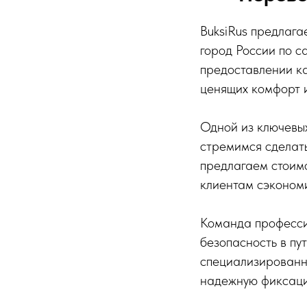
BuksiRus предлага
город России по 
предоставлении ка
ценящих комфорт и
Одной из ключевых
стремимся сделать
предлагаем стоимо
клиентам сэкономи
Команда професси
безопасность в пу
специализированн
надежную фиксаци