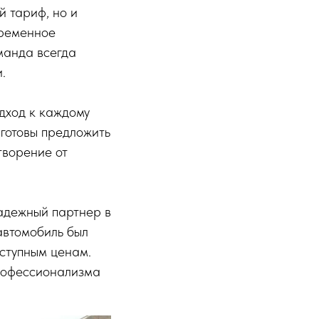
й тариф, но и
временное
манда всегда
.
дход к каждому
 готовы предложить
творение от
надежный партнер в
автомобиль был
оступным ценам.
профессионализма