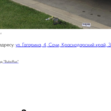
и
адресу:
ул. Гагарина, 4, Сочи, Краснодарский край,
д "BuksiRus"