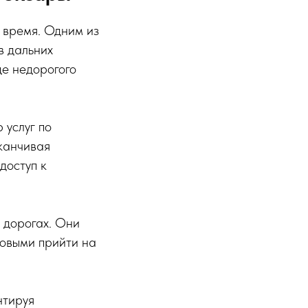
 время. Одним из
в дальних
де недорогого
 услуг по
канчивая
доступ к
 дорогах. Они
овыми прийти на
нтируя