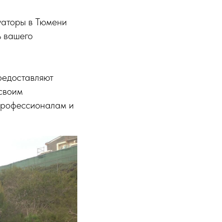
уаторы в Тюмени
ь вашего
редоставляют
 своим
 профессионалам и