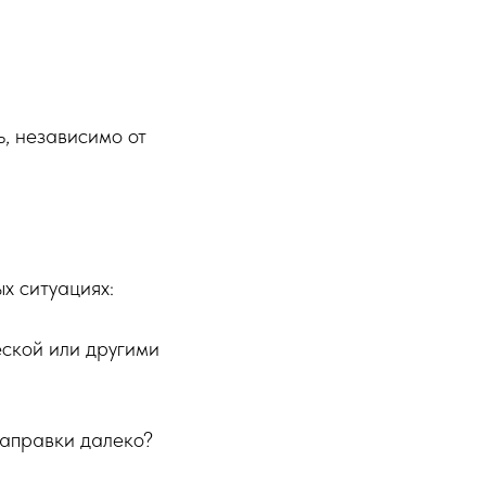
, независимо от
х ситуациях:
еской или другими
заправки далеко?