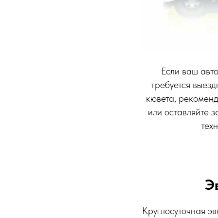
Если ваш авто
требуется выезд
кювета, рекомен
или оставляйте 
тех
Э
Круглосуточная эв