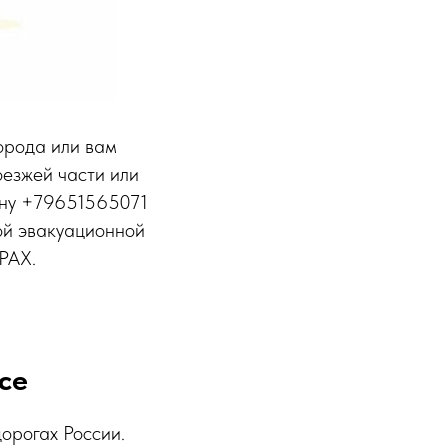
города или вам
оезжей части или
ону +79651565071
ой эвакуационной
РАХ.
се
орогах России.