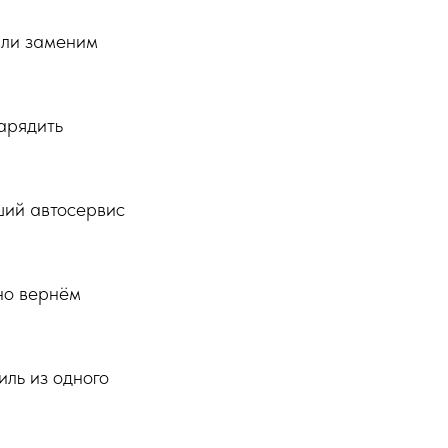
или заменим
арядить
ший автосервис
но вернём
иль из одного