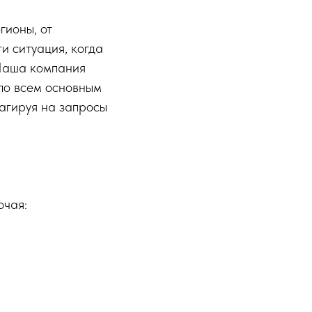
гионы, от
и ситуация, когда
 Наша компания
 по всем основным
агируя на запросы
ючая: