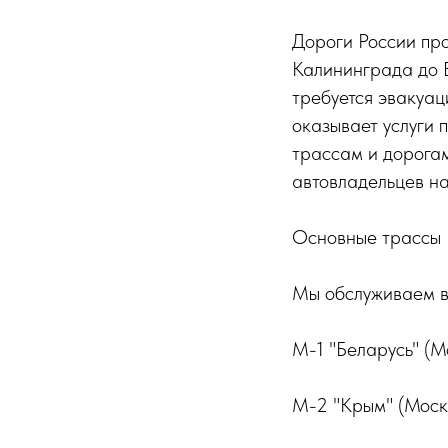
Дороги России про
Калининграда до В
требуется эвакуа
оказывает услуги 
трассам и дорогам
автовладельцев н
Основные трассы 
Мы обслуживаем в
М-1 "Беларусь" (М
М-2 "Крым" (Москв