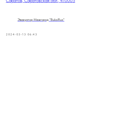
Саратов, Саратовская обл., 410005
Эвакуатор Межгород "BuksiRus"
2024-03-13 06:43