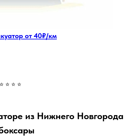
акуатор от 40₽/км
⭐ ⭐ ⭐ ⭐
уаторе из Нижнего Новгорода
ебоксары