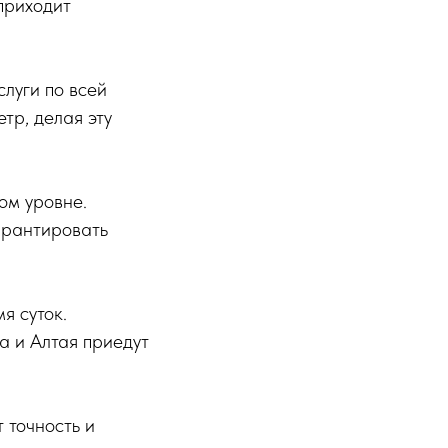
приходит
луги по всей
тр, делая эту
ом уровне.
арантировать
я суток.
ла и Алтая приедут
 точность и