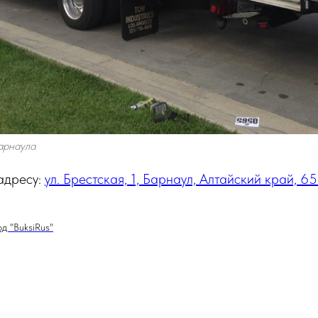
арнаула
адресу:
ул. Брестская, 1, Барнаул, Алтайский край, 
д "BuksiRus"