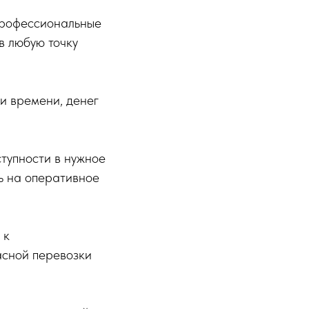
 Профессиональные
в любую точку
и времени, денег
ступности в нужное
ь на оперативное
 к
асной перевозки