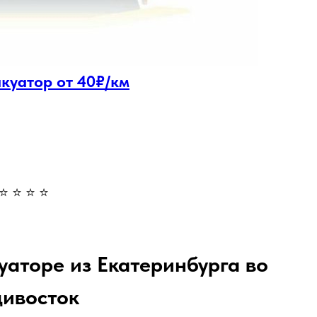
акуатор от 40₽/км
⭐ ⭐ ⭐ ⭐
уаторе из Екатеринбурга во
дивосток