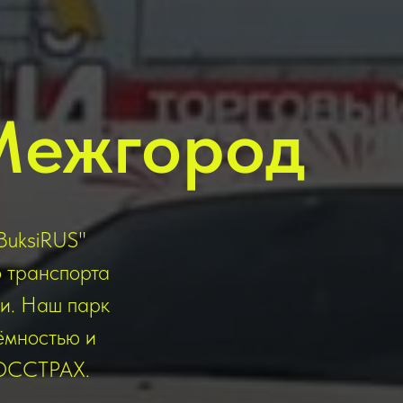
Межгород
BuksiRUS"
о транспорта
ти. Наш парк
ёмностью и
ГОССТРАХ.