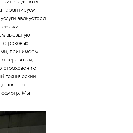
 сайте. Сделать
ы гарантируем
услуги эвакуатора
ревозки
ем выездную
я страховых
ами, принимаем
на перевозки,
по страхованию
ый технический
до полного
 осмотр. Мы