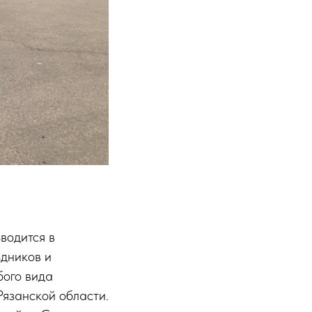
водится в
здников и
бого вида
Рязанской области.