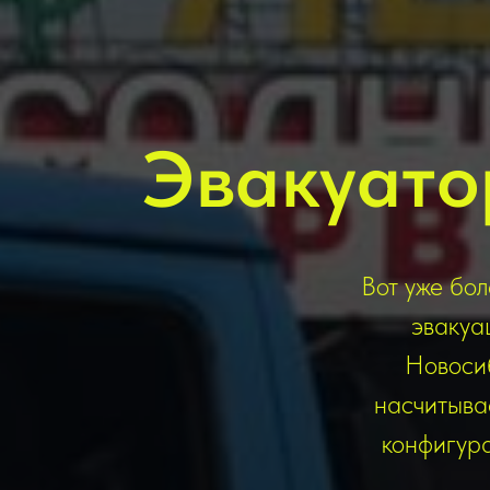
Эвакуато
Вот уже бол
эвакуа
Новосиб
насчитыва
конфигур