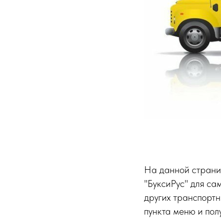
На данной страни
"БуксиРус" для са
других транспортн
пункта меню и полу