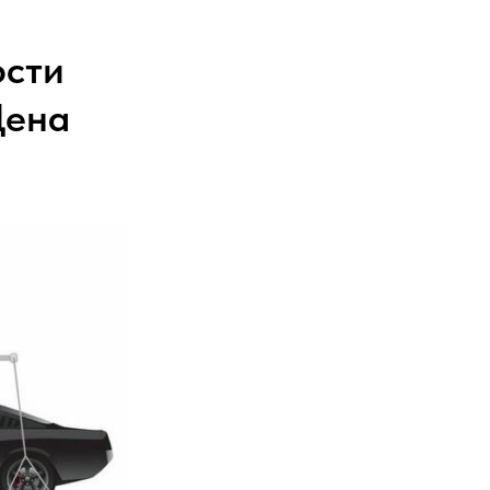
ости
Цена