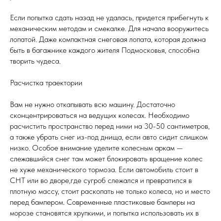
Если попытка сдать назад не удалась, придется прибегнуть к
механическим методам и смекалке. Для начала вооружитесь
лопатой. Даже компактная снеговая лопата, которая должна
быть в багажнике каждого жителя Подмосковья, способна
творить чудеса.
Расчистка траектории
Вам не нужно откапывать всю машину. Достаточно
сконцентрироваться на ведущих колесах. Необходимо
расчистить пространство перед ними на 30-50 сантиметров,
а также убрать снег из-под днища, если авто сидит слишком
низко. Особое внимание уделите колесным аркам —
слежавшийся снег там может блокировать вращение колес
не хуже механического тормоза. Если автомобиль стоит в
СНТ или во дворе,где сугроб слежался и превратился в
плотную массу, стоит раскопать не только колеса, но и место
перед бампером. Современные пластиковые бамперы на
морозе становятся хрупкими, и попытка использовать их в