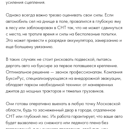
усиления сцепления.
Однако всегда важно трезво оценивать свои силы. Если
автомобиль сел на днище в поле, провалился в глубокую яму
в лесу или заблокирован в СНТ так, что не может сдвинуться
с места, не тратьте время и силы на бесполезные попытки.
Это может привести к разрядке аккумулятора, замерзанию и
еще большему увязанию.
В таких случаях не стоит рисковать подвеской, пытаясь
дергать авто на буксире за первое попавшееся крепление.
Оптимальное решение — звонок профессионалам. Компания
БуксиРус, специализирующаяся на внедорожной эвакуации,
обладает парком необходимой техники: от маневренных
джипов до мощных тракторов и тяжелых грузовиков.
Они готовы оперативно выехать в любую точку Московской
области, будь то заснеженный двор в городе, отдаленное
СНТ или глубокий лес. Их работа гарантирует, что ваше авто
будет вызволено из снежного или ледяного плена без
повреждений, а вы сможете продолжить свой путь или