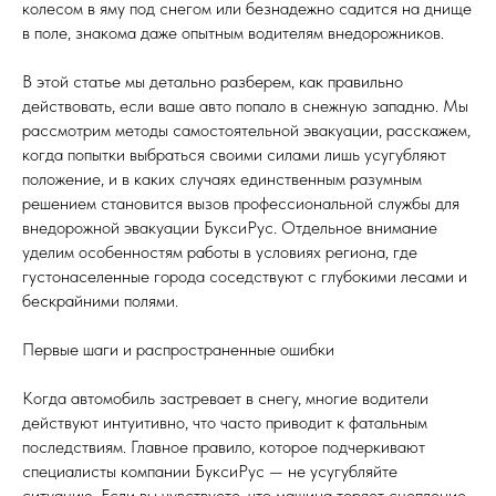
колесом в яму под снегом или безнадежно садится на днище
в поле, знакома даже опытным водителям внедорожников.
В этой статье мы детально разберем, как правильно
действовать, если ваше авто попало в снежную западню. Мы
рассмотрим методы самостоятельной эвакуации, расскажем,
когда попытки выбраться своими силами лишь усугубляют
положение, и в каких случаях единственным разумным
решением становится вызов профессиональной службы для
внедорожной эвакуации БуксиРус. Отдельное внимание
уделим особенностям работы в условиях региона, где
густонаселенные города соседствуют с глубокими лесами и
бескрайними полями.
Первые шаги и распространенные ошибки
Когда автомобиль застревает в снегу, многие водители
действуют интуитивно, что часто приводит к фатальным
последствиям. Главное правило, которое подчеркивают
специалисты компании БуксиРус — не усугубляйте
ситуацию. Если вы чувствуете, что машина теряет сцепление