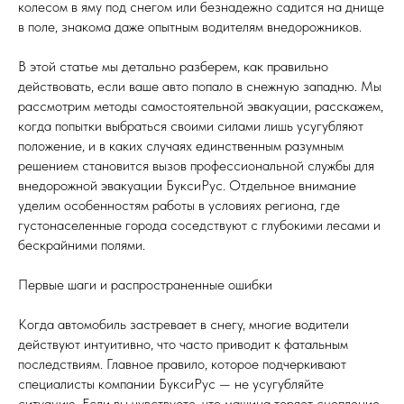
колесом в яму под снегом или безнадежно садится на днище
в поле, знакома даже опытным водителям внедорожников.
В этой статье мы детально разберем, как правильно
действовать, если ваше авто попало в снежную западню. Мы
рассмотрим методы самостоятельной эвакуации, расскажем,
когда попытки выбраться своими силами лишь усугубляют
положение, и в каких случаях единственным разумным
решением становится вызов профессиональной службы для
внедорожной эвакуации БуксиРус. Отдельное внимание
уделим особенностям работы в условиях региона, где
густонаселенные города соседствуют с глубокими лесами и
бескрайними полями.
Первые шаги и распространенные ошибки
Когда автомобиль застревает в снегу, многие водители
действуют интуитивно, что часто приводит к фатальным
последствиям. Главное правило, которое подчеркивают
специалисты компании БуксиРус — не усугубляйте
ситуацию. Если вы чувствуете, что машина теряет сцепление