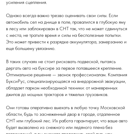
усиления сцепления.
Однако всегда важно трезво оценивать свои силы. Если
автомобиль сел на днище в поле, провалился в глубокую яму
в лесу или заблокирован в СНТ так, что не может сдвинуться
с места, не тратьте время и силы на бесполезные попытки.
Это может привести к разрядке аккумулятора, замерзанию и
еще большему увязанию.
В таких случаях не стоит рисковать подвеской, пытаясь
дергать авто на буксире за первое попавшееся крепление.
Оптимальное решение — звонок профессионалам. Компания
БуксиРус, специализирующаяся на внедорожной эвакуации,
обладает парком необходимой техники: от маневренных
джипов до мощных тракторов и тяжелых грузовиков.
Они готовы оперативно выехать в любую точку Московской
области, будь то заснеженный двор в городе, отдаленное
СНТ или глубокий лес. Их работа гарантирует, что ваше авто
будет вызволено из снежного или ледяного плена без
повреждений, а вы сможете продолжить свой путь или