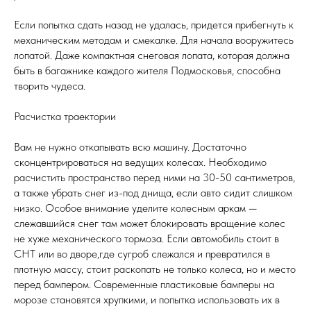
Если попытка сдать назад не удалась, придется прибегнуть к
механическим методам и смекалке. Для начала вооружитесь
лопатой. Даже компактная снеговая лопата, которая должна
быть в багажнике каждого жителя Подмосковья, способна
творить чудеса.
Расчистка траектории
Вам не нужно откапывать всю машину. Достаточно
сконцентрироваться на ведущих колесах. Необходимо
расчистить пространство перед ними на 30-50 сантиметров,
а также убрать снег из-под днища, если авто сидит слишком
низко. Особое внимание уделите колесным аркам —
слежавшийся снег там может блокировать вращение колес
не хуже механического тормоза. Если автомобиль стоит в
СНТ или во дворе,где сугроб слежался и превратился в
плотную массу, стоит раскопать не только колеса, но и место
перед бампером. Современные пластиковые бамперы на
морозе становятся хрупкими, и попытка использовать их в