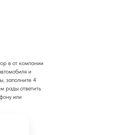
ор в от компании
автомобиля и
ы, заполните 4
ем рады ответить
ефону или