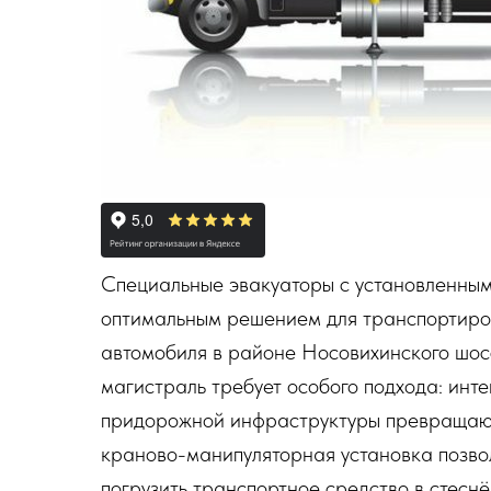
Специальные эвакуаторы с установленны
оптимальным решением для транспортиро
автомобиля в районе Носовихинского шос
магистраль требует особого подхода: инт
придорожной инфраструктуры превращают
краново-манипуляторная установка позвол
погрузить транспортное средство в стеснён