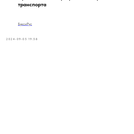
транспорта
БуксиРус
2024-09-05 19:58