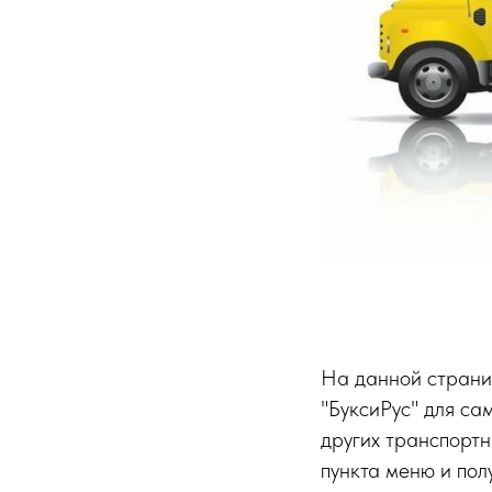
На данной страни
"БуксиРус" для са
других транспортн
пункта меню и полу