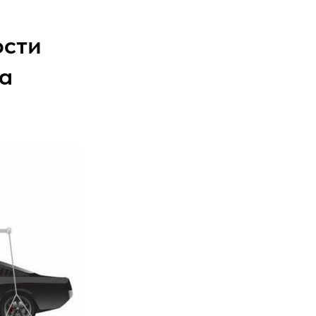
ости
а