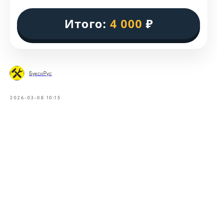
Итого:
4 000
₽
БуксиРус
2026-03-08 10:15