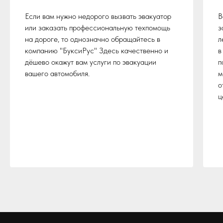
Если вам нужно недорого вызвать эвакуатор
В
или заказать профессиональную техпомощь
з
на дороге, то однозначно обращайтесь в
л
компанию "БуксиРус" Здесь качественно и
в
дёшево окажут вам услуги по эвакуации
п
вашего автомобиля.
м
о
ц