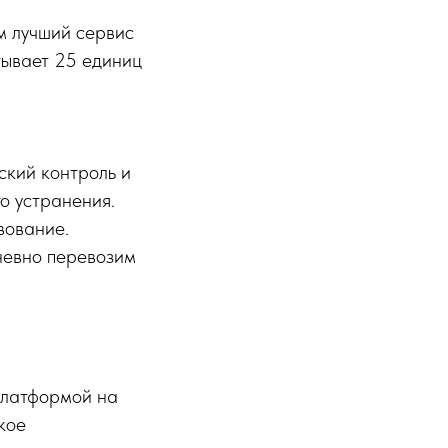
м лучший сервис
тывает 25 единиц
ский контроль и
о устранения.
вование.
невно перевозим
платформой на
кое