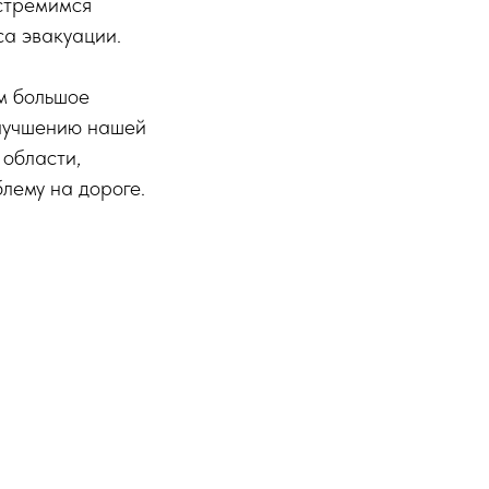
 стремимся
са эвакуации.
м большое
улучшению нашей
 области,
лему на дороге.