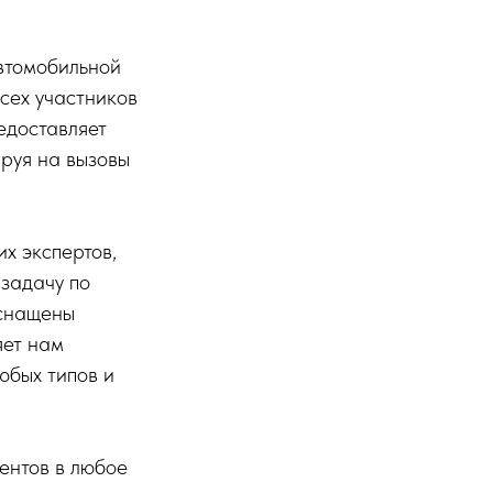
автомобильной
сех участников
едоставляет
руя на вызовы
х экспертов,
задачу по
оснащены
яет нам
юбых типов и
ентов в любое