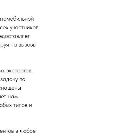
автомобильной
сех участников
едоставляет
руя на вызовы
х экспертов,
задачу по
оснащены
яет нам
юбых типов и
ентов в любое