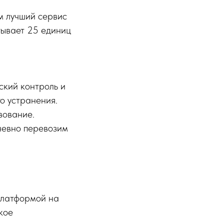
м лучший сервис
тывает 25 единиц
ский контроль и
о устранения.
вование.
невно перевозим
платформой на
кое