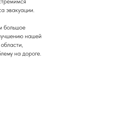
 стремимся
са эвакуации.
м большое
улучшению нашей
 области,
лему на дороге.