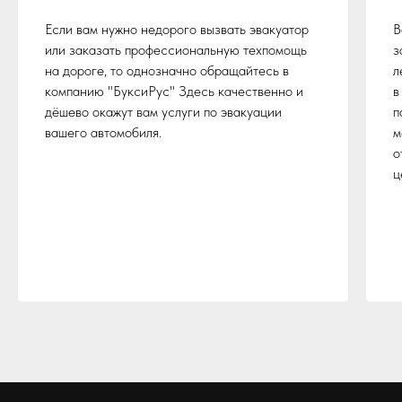
Если вам нужно недорого вызвать эвакуатор
В
или заказать профессиональную техпомощь
з
на дороге, то однозначно обращайтесь в
л
компанию "БуксиРус" Здесь качественно и
в
дёшево окажут вам услуги по эвакуации
п
вашего автомобиля.
м
о
ц