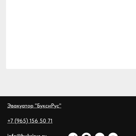
Эвакуатор "БуксиРус"
+7 (965) 156 50 71
info@buksirus.ru