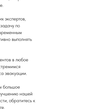
е.
х экспертов,
задачу по
овременным
тивно выполнять
ентов в любое
 стремимся
са эвакуации.
м большое
улучшению нашей
сти, обратитесь к
ге.