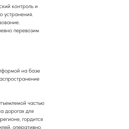
ский контроль и
о устранения.
вование.
невно перевозим
тформой на базе
распространение
отъемлемой частью
а дорогах для
регионе, гордится
илей, оперативно