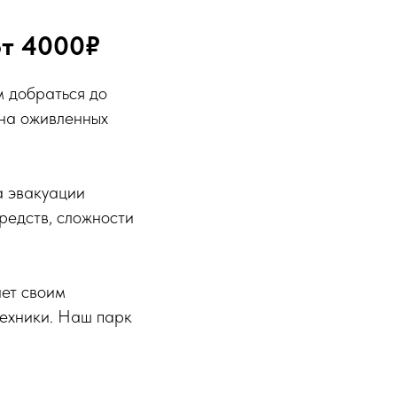
от 4000₽
м добраться до
 на оживленных
а эвакуации
редств, сложности
ает своим
техники. Наш парк