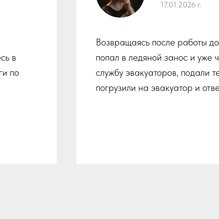
17.01.2026 г.
Возвращаясь после работы до
сь в
попал в ледяной занос и уже 
ги по
службу эвакуаторов, подали т
погрузили на эвакуатор и отв