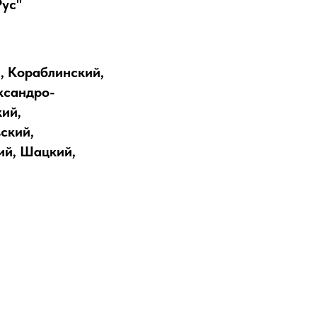
Рус"
, Кораблинский,
ксандро-
ий,
ский,
ий, Шацкий,