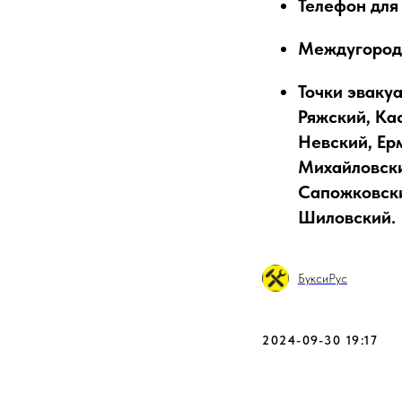
Телефон для
Междугородн
Точки эваку
Ряжский, Ка
Невский, Ер
Михайловски
Сапожковски
Шиловский.
БуксиРус
2024-09-30 19:17