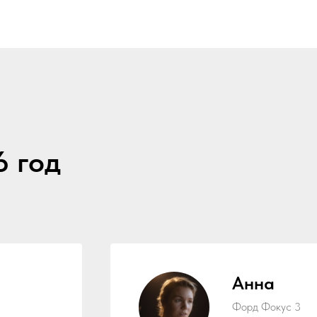
6 год
Анна
Форд Фокус 3