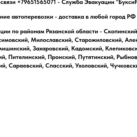
 связи +79651565071 - Служба Эвакуации "Букси
ие автоперевозки - доставка в любой город РФ
ации по районам Рязанской области - Скопинский
симовский, Милославский, Старожиловский, Але
мишинский, Захаровский, Кадомский, Клепиковск
й, Пителинский, Пронский, Путятинский, Рыбнов
й, Сараевский, Спасский, Ухоловский, Чучковск