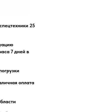
 спецтехники 25
куацию
аса 7 дней в
погрузки
аличная оплата
области