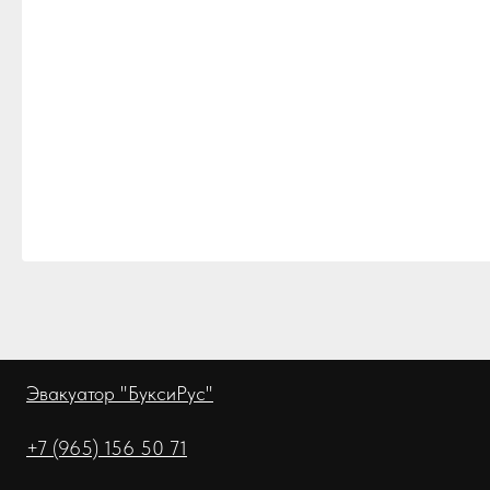
Эвакуатор "БуксиРус"
+7 (965) 156 50 71