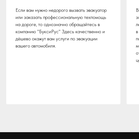
Если вам нужно недорого вызвать эвакуатор
В
или заказать профессиональную техпомощь
з
на дороге, то однозначно обращайтесь в
л
компанию "БуксиРус" Здесь качественно и
в
дёшево окажут вам услуги по эвакуации
п
вашего автомобиля.
м
о
ц