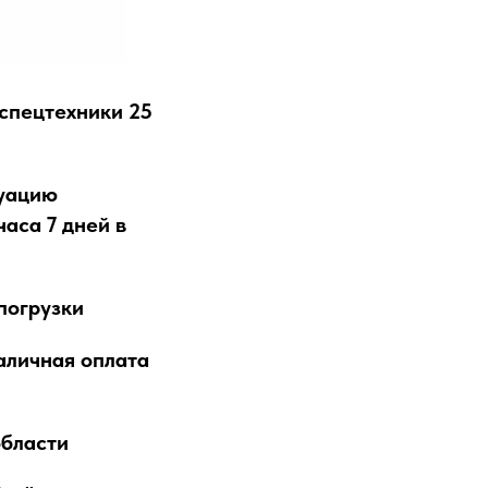
 спецтехники 25
куацию
аса 7 дней в
погрузки
аличная оплата
области