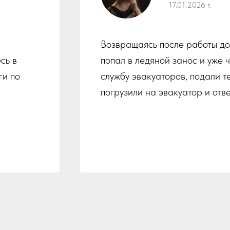
17.01.2026 г.
Возвращаясь после работы до
сь в
попал в ледяной занос и уже 
ги по
службу эвакуаторов, подали т
погрузили на эвакуатор и отв