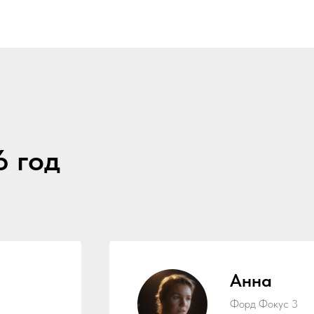
6 год
Анна
Форд Фокус 3