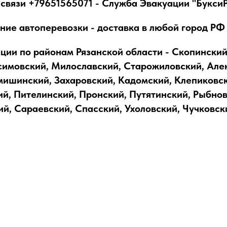
 связи +79651565071 - Служба Эвакуации "Букси
ие автоперевозки - доставка в любой город РФ
ации по районам Рязанской области - Скопинский
симовский, Милославский, Старожиловский, Але
мишинский, Захаровский, Кадомский, Клепиковск
й, Пителинский, Пронский, Путятинский, Рыбнов
й, Сараевский, Спасский, Ухоловский, Чучковск