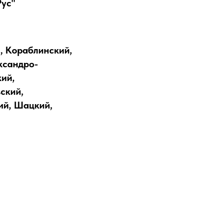
Рус"
, Кораблинский,
ксандро-
ий,
ский,
ий, Шацкий,