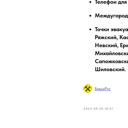
Телефон для
Междугородн
Точки эваку
Ряжский, Ка
Невский, Ер
Михайловски
Сапожковски
Шиловский.
БуксиРус
2024-09-30 18:51