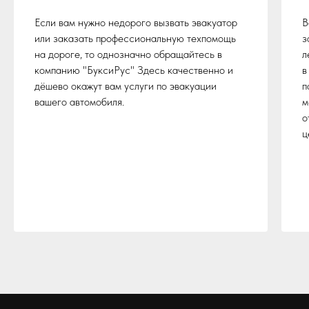
Если вам нужно недорого вызвать эвакуатор
В
или заказать профессиональную техпомощь
з
на дороге, то однозначно обращайтесь в
л
компанию "БуксиРус" Здесь качественно и
в
дёшево окажут вам услуги по эвакуации
п
вашего автомобиля.
м
о
ц