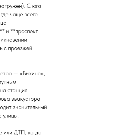
агружен). С юга
где чаще всего
ица
* и **проспект
никновении
ь с проезжей
метро — «Выхино»,
рупным
на станция
зова эвакуатора
ходит значительный
 улицы.
е или ДТП, когда