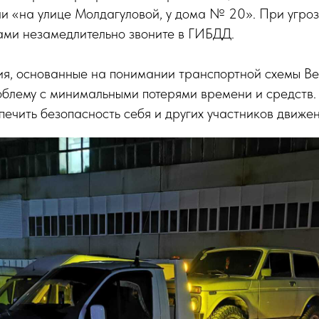
и «на улице Молдагуловой, у дома № 20». При угроз
ами незамедлительно звоните в ГИБДД.
ия, основанные на понимании транспортной схемы Ве
облему с минимальными потерями времени и средств.
печить безопасность себя и других участников движен