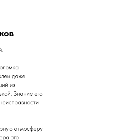
ков
й.
поломка
олеи даже
ший из
зкой. Знание его
 неисправности
ерную атмосферу
ера это