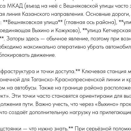
а МКАД (въезд на неё с Вешняковской улицы часто з
я линия Казанского направления. Основные дороги, 
: **Вешняковская улица** (главная ось района), **ул
оединяющая Выхино и Кожухово), **улица Кетчерская*
*. Заторы здесь — обычное явление, поэтому при воз
обходимо максимально оперативно убрать автомобил
аблокировать движение.
фраструктура и точки доступа.** Ключевая станция 
конечной для Таганско-Краснопресненской линии и к
ом на автобусы. Также на границе района расположе
кт». Эти точки часто становятся ориентирами для вы
должения пути. Важно учесть, что через «Выхино» про
 что создаёт дополнительную нагрузку на прилегающие
цстоянки — что нужно знать.** При серьёзной поломк