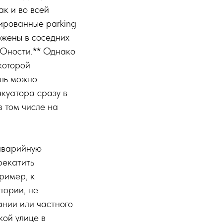
ак и во всей
ированные parking
ожены в соседних
 Юности.** Однако
которой
иль можно
куатора сразу в
в том числе на
 аварийную
рекатить
ример, к
тории, не
ании или частного
кой улице в