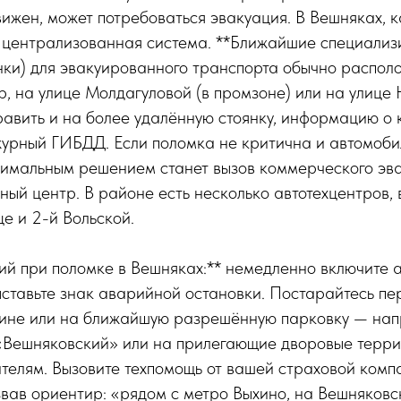
ижен, может потребоваться эвакуация. В Вешняках, к
т централизованная система. **Ближайшие специализ
нки) для эвакуированного транспорта обычно распол
, на улице Молдагуловой (в промзоне) или на улице
авить и на более удалённую стоянку, информацию о 
журный ГИБДД. Если поломка не критична и автомоб
тимальным решением станет вызов коммерческого эва
ый центр. В районе есть несколько автотехцентров, 
е и 2-й Вольской.
ий при поломке в Вешняках:** немедленно включите
ставьте знак аварийной остановки. Постарайтесь пе
чине или на ближайшую разрешённую парковку — нап
 «Вешняковский» или на прилегающие дворовые терри
телям. Вызовите техпомощь от вашей страховой комп
звав ориентир: «рядом с метро Выхино, на Вешняковс