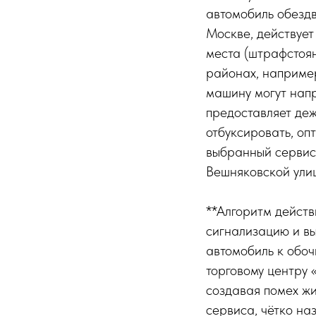
автомобиль обездв
Москве, действуе
места (штрафстоя
районах, например
машину могут напр
предоставляет де
отбуксировать, оп
выбранный сервисн
Вешняковской улиц
**Алгоритм действ
сигнализацию и вы
автомобиль к обо
торговому центру
создавая помех жи
сервиса, чётко на