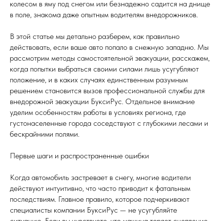
колесом в яму под снегом или безнадежно садится на днище
в поле, знакома даже опытным водителям внедорожников.
В этой статье мы детально разберем, как правильно
действовать, если ваше авто попало в снежную западню. Мы
рассмотрим методы самостоятельной эвакуации, расскажем,
когда попытки выбраться своими силами лишь усугубляют
положение, и в каких случаях единственным разумным
решением становится вызов профессиональной службы для
внедорожной эвакуации БуксиРус. Отдельное внимание
уделим особенностям работы в условиях региона, где
густонаселенные города соседствуют с глубокими лесами и
бескрайними полями.
Первые шаги и распространенные ошибки
Когда автомобиль застревает в снегу, многие водители
действуют интуитивно, что часто приводит к фатальным
последствиям. Главное правило, которое подчеркивают
специалисты компании БуксиРус — не усугубляйте
ситуацию. Если вы чувствуете, что машина теряет сцепление