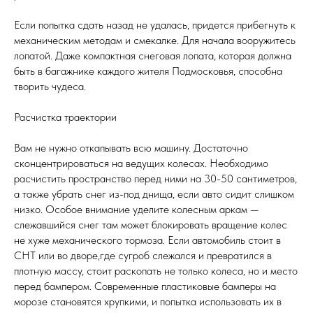
Если попытка сдать назад не удалась, придется прибегнуть к
механическим методам и смекалке. Для начала вооружитесь
лопатой. Даже компактная снеговая лопата, которая должна
быть в багажнике каждого жителя Подмосковья, способна
творить чудеса.
Расчистка траектории
Вам не нужно откапывать всю машину. Достаточно
сконцентрироваться на ведущих колесах. Необходимо
расчистить пространство перед ними на 30-50 сантиметров,
а также убрать снег из-под днища, если авто сидит слишком
низко. Особое внимание уделите колесным аркам —
слежавшийся снег там может блокировать вращение колес
не хуже механического тормоза. Если автомобиль стоит в
СНТ или во дворе,где сугроб слежался и превратился в
плотную массу, стоит раскопать не только колеса, но и место
перед бампером. Современные пластиковые бамперы на
морозе становятся хрупкими, и попытка использовать их в