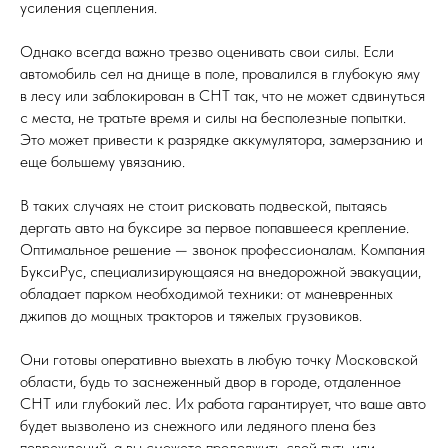
усиления сцепления.
Однако всегда важно трезво оценивать свои силы. Если
автомобиль сел на днище в поле, провалился в глубокую яму
в лесу или заблокирован в СНТ так, что не может сдвинуться
с места, не тратьте время и силы на бесполезные попытки.
Это может привести к разрядке аккумулятора, замерзанию и
еще большему увязанию.
В таких случаях не стоит рисковать подвеской, пытаясь
дергать авто на буксире за первое попавшееся крепление.
Оптимальное решение — звонок профессионалам. Компания
БуксиРус, специализирующаяся на внедорожной эвакуации,
обладает парком необходимой техники: от маневренных
джипов до мощных тракторов и тяжелых грузовиков.
Они готовы оперативно выехать в любую точку Московской
области, будь то заснеженный двор в городе, отдаленное
СНТ или глубокий лес. Их работа гарантирует, что ваше авто
будет вызволено из снежного или ледяного плена без
повреждений, а вы сможете продолжить свой путь или