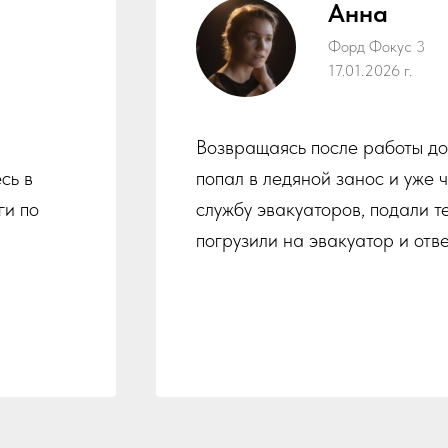
Анна
Форд Фокус 3
17.01.2026 г.
Возвращаясь после работы до
сь в
попал в ледяной занос и уже 
ги по
службу эвакуаторов, подали т
погрузили на эвакуатор и отв